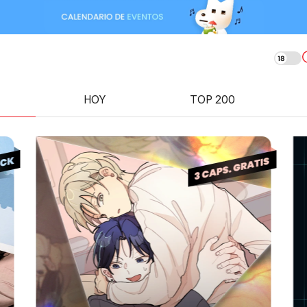
bcómics
HOY
TOP 200