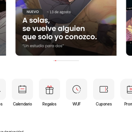
Quick Menu
os
Calendario
Regalos
WUF
Cupones
Pro
tica de privacidad