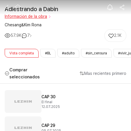
Adiestrando a 
Adiestrando a Dabin
Información de la obra
Chesang&Kim Rona
57.9K
7
2.1K
Vista completa
#BL
#adulto
#sin_censura
#vivir_j
Comprar
Más recientes primero
seleccionados
CAP 30
El final
12.07.2025
CAP 29
05.07.2025