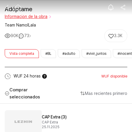
Adóptame
Adóptame
Información de la obra
Team NamolLala
90K
73
3.3K
Vista completa
#BL
#adulto
#vivir_juntos
#inocen
WUF 24 horas
WUF disponible
Comprar
Más recientes primero
seleccionados
CAP Extra (3)
CAP Extra
25.11.2025