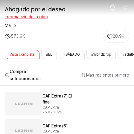
Ahogado por e
Ahogado por el deseo
Información de la obra
Majjip
573.9K
20.9K
Vista completa
#BL
#SÁBADO
#WorldDrop
#adult
Comprar
Más recientes primero
seleccionados
CAP Extra (7) El
final
CAP Extra
25.07.2026
CAP Extra (6)
CAP Extra