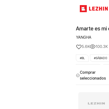
Amarte es mi 
YANGHA
5.6K
100.3K
#BL
#SÁBADO
#reencuentro
#
Comprar
seleccionados