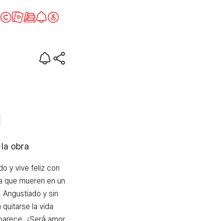
esgracia
 la obra
 y vive feliz con 
ta que mueren en un 
 Angustiado y sin 
quitarse la vida 
parece. ¿Será amor 