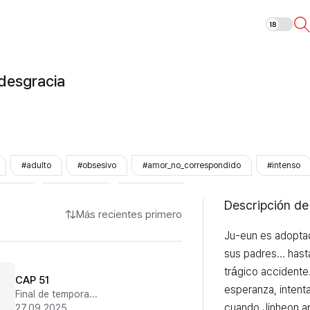
Amarte es mi d
desgracia
#adulto
#obsesivo
#amor_no_correspondido
#intenso
trauma
#psicológico
#LezhinOnly
Descripción de
Más recientes primero
Ju-eun es adoptado
sus padres... has
trágico accidente.
CAP 51
esperanza, intenta 
Final de temporada 2
cuando Jinheon a
27.09.2025