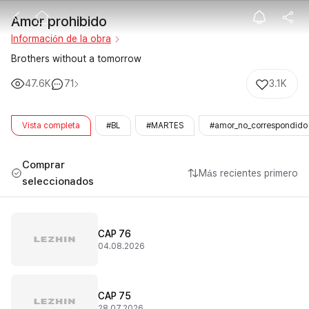
Amor prohibid
Amor prohibido
Información de la obra
Brothers without a tomorrow
47.6K
71
3.1K
Vista completa
#BL
#MARTES
#amor_no_correspondido
Comprar
Más recientes primero
seleccionados
CAP 76
04.08.2026
CAP 75
28.07.2026