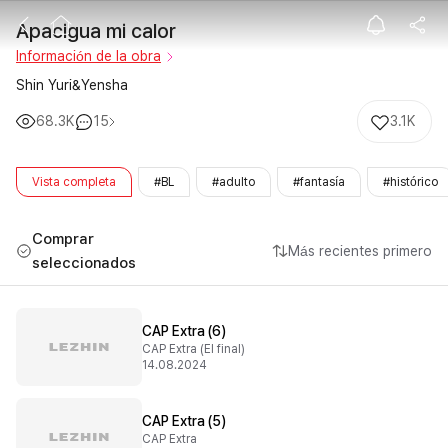
Apacigua mi ca
Apacigua mi calor
Información de la obra
Shin Yuri&Yensha
68.3K
15
3.1K
Vista completa
#BL
#adulto
#fantasía
#histórico
Comprar
Más recientes primero
seleccionados
CAP Extra (6)
CAP Extra (El final)
14.08.2024
CAP Extra (5)
CAP Extra