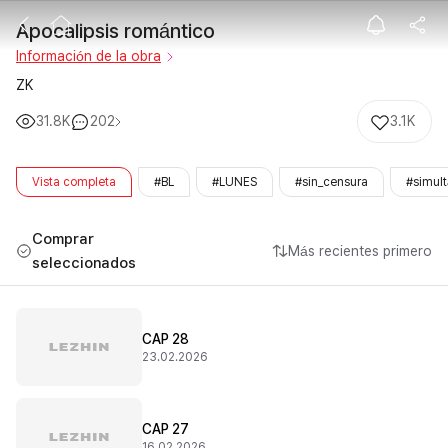
Apocalipsis ro
Apocalipsis romántico
Información de la obra
ZK
31.8K
202
3.1K
Vista completa
#BL
#LUNES
#sin_censura
#simul
Comprar
Más recientes primero
seleccionados
CAP 28
23.02.2026
CAP 27
16.02.2026