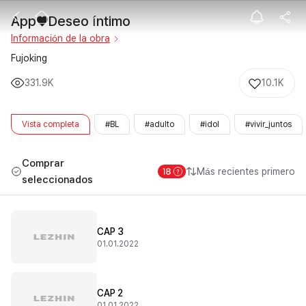
App♥Deseo ín
App♥Deseo íntimo
Información de la obra
Fujoking
331.9K
10.1K
Vista completa
#BL
#adulto
#idol
#vivir_juntos
Comprar
Más recientes primero
seleccionados
CAP 3
01.01.2022
CAP 2
01.01.2022