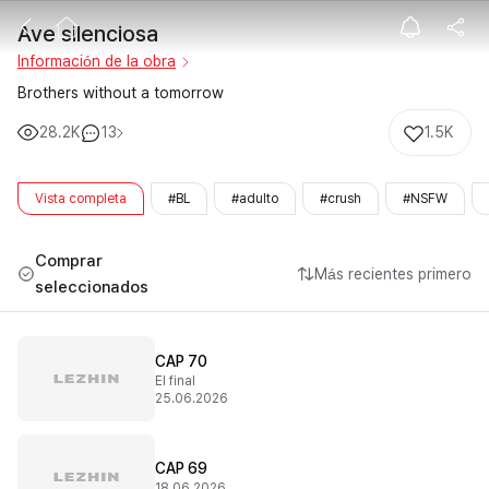
Ave silenciosa
Ave silenciosa
Información de la obra
Brothers without a tomorrow
28.2K
13
1.5K
Vista completa
#BL
#adulto
#crush
#NSFW
Comprar
Más recientes primero
seleccionados
CAP 70
El final
25.06.2026
CAP 69
18.06.2026