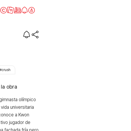
s
#crush
 la obra
gimnasta olímpico 
vida universitaria 
í conoce a Kwon 
tivo jugador de 
a fachada fría pero 