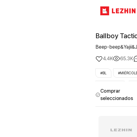
Ballboy Tacti
Beep-beep&Yajii&J
4.4K
65.3K
#BL
#MIÉRCOL
#chico_lindo
#
Comprar
seleccionados