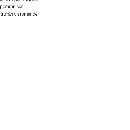
perarán sus 
truirán un romance 