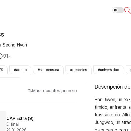
Ballboy Tactic
cs
i Seung Hyun
91
ES
#adulto
#sin_censura
#deportes
#universidad
LezhinOnly
Descripción de
Más recientes primero
Han Jiwon, un ex-
tímido, enfrenta la 
tras su retiro. All
CAP Extra (9)
Jungwoo, un atrac
El final
baloncesto con un
21.01.2026