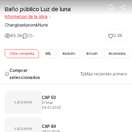
Baño público L
Baño público Luz de luna
Información de la obra
Changbaekjeom&Nune
85.5K
12
2.9K
Vista completa
#BL
#adulto
#crush
#comedia
Comprar
Más recientes primero
seleccionados
CAP 50
El final
04.01.2026
CAP 49
28.12.2025