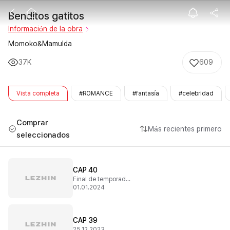
Benditos gatit
Benditos gatitos
Información de la obra
Momoko&Mamulda
37K
609
Vista completa
#ROMANCE
#fantasía
#celebridad
Comprar
Más recientes primero
seleccionados
CAP 40
Final de temporada 1
01.01.2024
CAP 39
25.12.2023