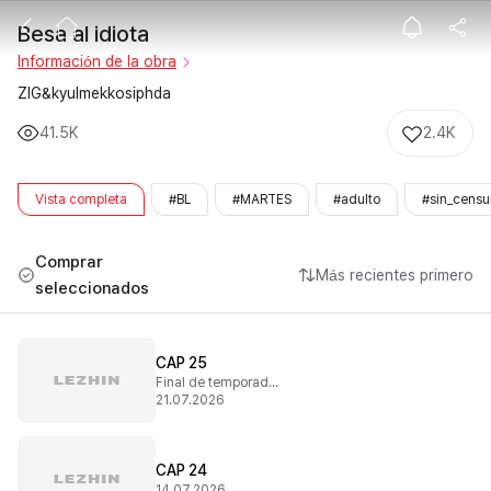
Besa al idiota
Besa al idiota
Información de la obra
ZIG&kyulmekkosiphda
41.5K
2.4K
Vista completa
#BL
#MARTES
#adulto
#sin_censu
Comprar
Más recientes primero
seleccionados
CAP 25
Final de temporada 1
21.07.2026
CAP 24
14.07.2026