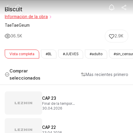
Biscuit
Biscuit
Información de la obra
TaeTaeGeum
36.5K
2.9K
Vista completa
#BL
#JUEVES
#adulto
#sin_censu
Comprar
Más recientes primero
seleccionados
CAP 23
Final de la temporada 1
30.04.2026
CAP 22
23.04.2026