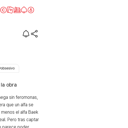
rna
#obsesivo
 la obra
ega sin feromonas, 
ra que un alfa se 
o menos el alfa Baek 
al. Pero tras captar 
o parece poder 