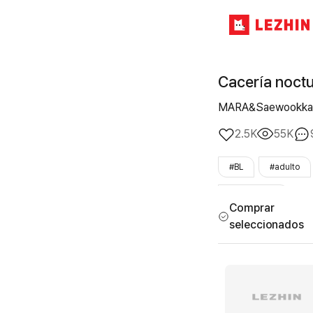
Cacería noct
MARA&Saewookka
2.5K
55K
#BL
#adulto
#LezhinOnly
Comprar
seleccionados