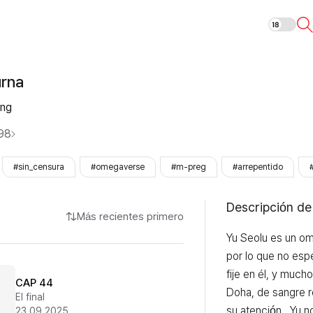
Cacería noctu
urna
ng
98
#sin_censura
#omegaverse
#m-preg
#arrepentido
Descripción de
Más recientes primero
Yu Seolu es un om
por lo que no espe
fije en él, y much
CAP 44
Doha, de sangre re
El final
su atención , Yu n
23.09.2025