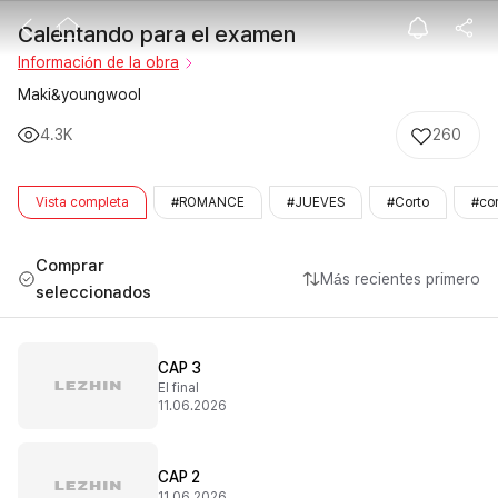
Calentando pa
Calentando para el examen
Información de la obra
Maki&youngwool
4.3K
260
Vista completa
#ROMANCE
#JUEVES
#Corto
#cor
Comprar
Más recientes primero
seleccionados
CAP 3
El final
11.06.2026
CAP 2
11.06.2026