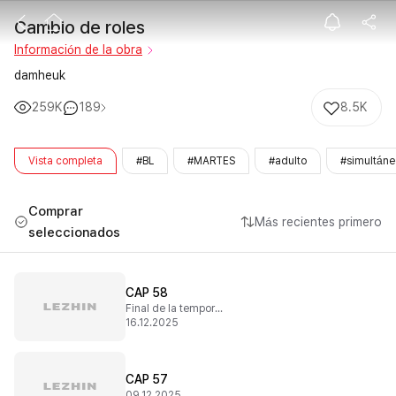
Cambio de rol
Cambio de roles
Información de la obra
damheuk
259K
189
8.5K
Vista completa
#BL
#MARTES
#adulto
#simultáne
Comprar
Más recientes primero
seleccionados
CAP 58
Final de la temporada 2
16.12.2025
CAP 57
09.12.2025