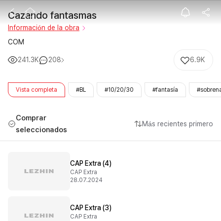
Cazando fant
Cazando fantasmas
Información de la obra
COM
241.3K
208
6.9K
Vista completa
#BL
#10/20/30
#fantasía
#sobrena
Comprar
Más recientes primero
seleccionados
CAP Extra (4)
CAP Extra
28.07.2024
CAP Extra (3)
CAP Extra