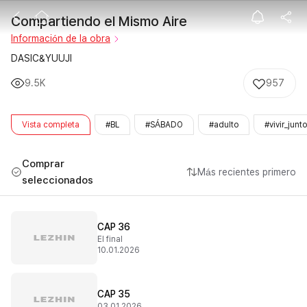
Compartiendo 
Compartiendo el Mismo Aire
Información de la obra
DASIC&YUUJI
9.5K
957
Vista completa
#BL
#SÁBADO
#adulto
#vivir_junt
Comprar
Más recientes primero
seleccionados
CAP 36
El final
10.01.2026
CAP 35
03.01.2026