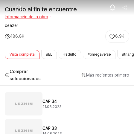
Cuando al fin 
Cuando al fin te encuentre
Información de la obra
ceazer
186.8K
6.9K
Vista completa
#BL
#adulto
#omegaverse
#trián
Comprar
Más recientes primero
seleccionados
CAP 34
21.08.2023
CAP 33
14.08.2023