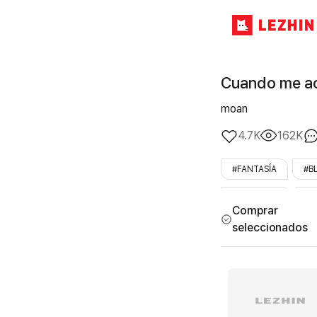
Cuando me ac
moan
4.7K
162K
#FANTASÍA
#B
#vivir_juntos
#L
Comprar
seleccionados