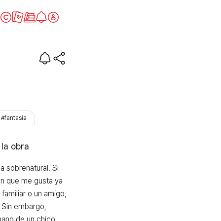
co a ti
#fantasía
 la obra
 sobrenatural. Si 
n que me gusta ya 
familiar o un amigo, 
 Sin embargo, 
ano de un chico 