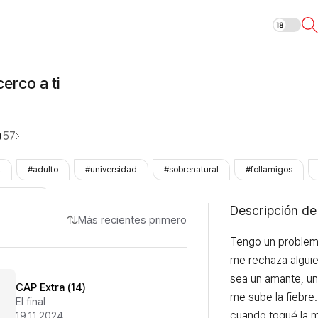
Cuando me acer
erco a ti
57
L
#adulto
#universidad
#sobrenatural
#follamigos
ezhinOnly
Descripción de
Más recientes primero
Tengo un problema
me rechaza alguie
sea un amante, un 
CAP Extra (14)
me sube la fiebre.
El final
cuando toqué la m
19.11.2024