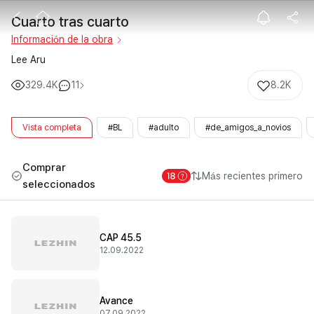
Cuarto tras cu
Cuarto tras cuarto
Información de la obra
Lee Aru
329.4K
11
8.2K
Vista completa
#BL
#adulto
#de_amigos_a_novios
Comprar
Más recientes primero
seleccionados
CAP 45.5
12.09.2022
Avance
07.09.2022