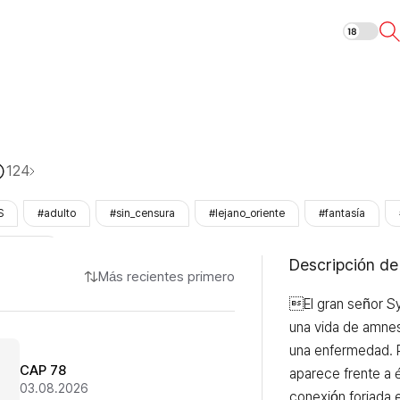
Cura real
124
S
#adulto
#sin_censura
#lejano_oriente
#fantasía
zhinOnly
Descripción de
Más recientes primero
El gran señor Sy
una vida de amnesi
una enfermedad. P
CAP 78
aparece frente a é
03.08.2026
conexión forjada e