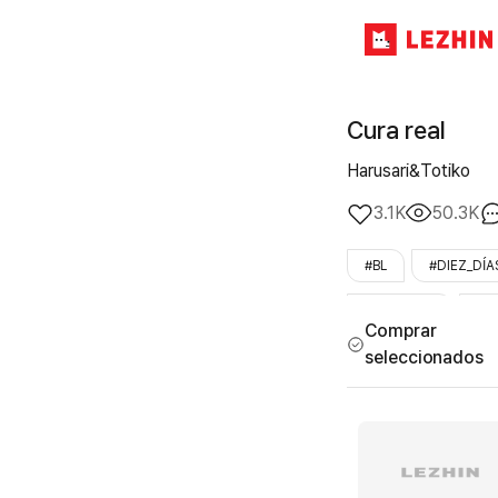
Cura real
Harusari&Totiko
3.1K
50.3K
#BL
#DIEZ_DÍA
#venganza
#Le
Comprar
seleccionados