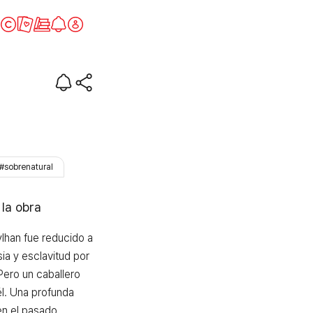
#sobrenatural
 la obra
lhan fue reducido a 
a y esclavitud por 
ero un caballero 
l. Una profunda 
n el pasado 