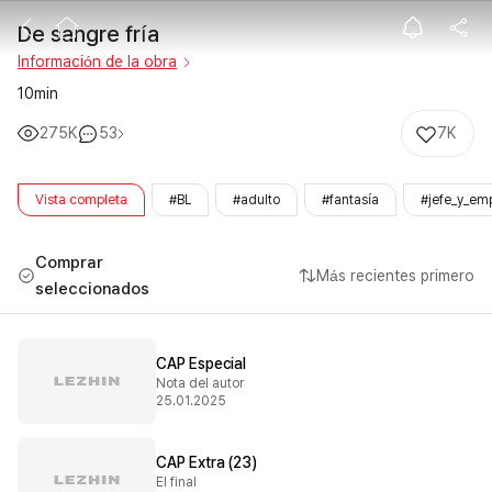
De sangre fría
De sangre fría
Información de la obra
10min
275K
53
7K
Vista completa
#BL
#adulto
#fantasía
#jefe_y_em
Comprar
Más recientes primero
seleccionados
CAP Especial
Nota del autor
25.01.2025
CAP Extra (23)
El final