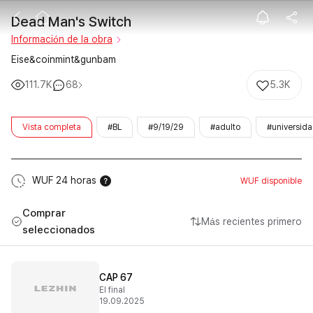
Dead Man's Sw
Dead Man's Switch
Información de la obra
Eise&coinmint&gunbam
111.7K
68
5.3K
Vista completa
#BL
#9/19/29
#adulto
#universid
WUF 24 horas
WUF disponible
Comprar
Más recientes primero
seleccionados
CAP 67
El final
19.09.2025