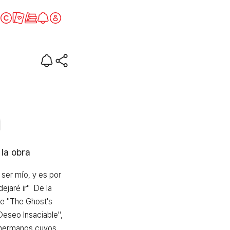
le
 la obra
ser mío, y es por 
ejaré ir"  De la 
 "The Ghost's 
Deseo Insaciable", 
 hermanos cuyos 