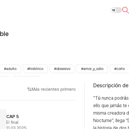
Deseo insaciab
ble
#adulto
#histórico
#obsesivo
#amor_y_odio
#corto
dido
#LezhinOnly
Descripción de
Más recientes primero
"Tú nunca podrás 
ello que jamás te d
misma creadora de
CAP 5
Nocturne", llega "
El final
la historia de dos
11.03.2025