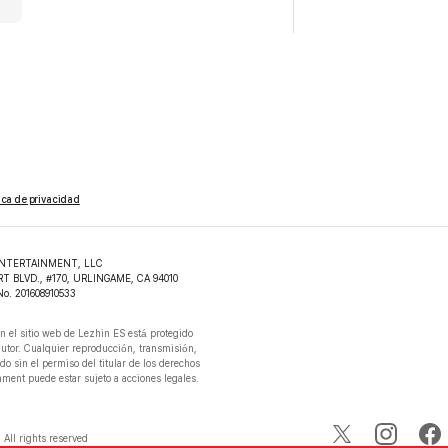
tica de privacidad
NTERTAINMENT, LLC

RT BLVD., #170, URLINGAME, CA 94010

No. 201608910533
n el sitio web de Lezhin ES está protegido

autor. Cualquier reproducción, transmisión,

do sin el permiso del titular de los derechos

ment puede estar sujeto a acciones legales.

All rights reserved