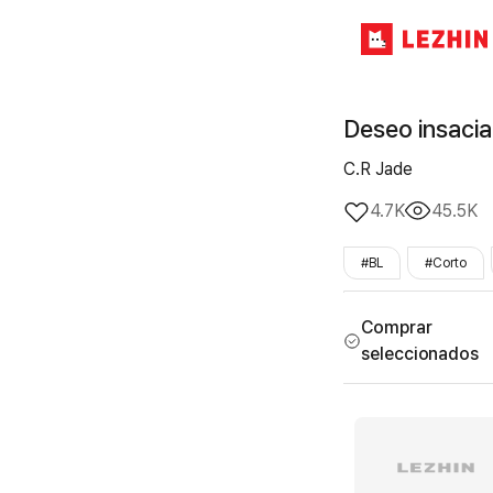
Deseo insacia
C.R Jade
4.7K
45.5K
#BL
#Corto
#amor_no_correspon
Comprar
seleccionados