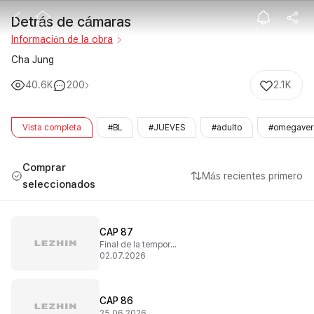
Detrás de cám
Detrás de cámaras
Información de la obra
Cha Jung
40.6K
200
2.1K
Vista completa
#BL
#JUEVES
#adulto
#omegaver
Comprar
Más recientes primero
seleccionados
CAP 87
Final de la temporada 2
02.07.2026
CAP 86
25.06.2026