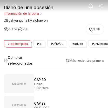
Diario de una 
Diario de una obsesión
Información de la obra
DBgahyangcha&Malchawon
43.5K
29
1.9K
Vista completa
#BL
#9/19/29
#adulto
#universid
Comprar
Más recientes primero
seleccionados
CAP 30
El final
19.12.2024
CAP 29
09.12.2024