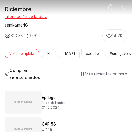
Diciembre
Diciembre
Información de la obra
samk&meriG
313.3K
326
14.2K
Vista completa
#BL
#1/11/21
#adulto
#omegavers
Comprar
Más recientes primero
seleccionados
Epílogo
Nota del autor
01.12.2024
CAP 58
El final