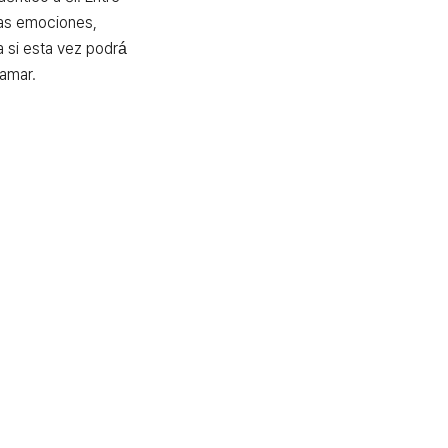
as emociones, 
 si esta vez podrá 
 amar.