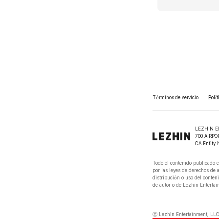
Términos de servicio
Polí
LEZHIN E
700 AIRPO
CA Entity 
Todo el contenido publicado e
por las leyes de derechos de 
distribución o uso del conteni
de autor o de Lezhin Entertain
ⓒ Lezhin Entertainment, LLC 