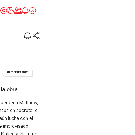
#LezhinOnly
 la obra
perder a Matthew, 
aba en secreto, el 
ún lucha con el 
e improvisado 
éntico a él. Entre 