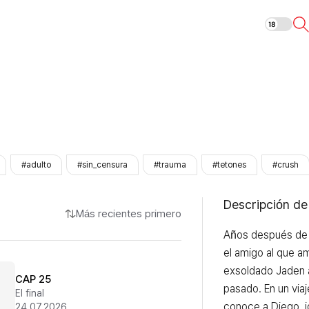
Diego
#adulto
#sin_censura
#trauma
#tetones
#crush
Descripción de
Más recientes primero
Años después de 
el amigo al que am
exsoldado Jaden a
CAP 25
pasado. En un viaj
El final
conoce a Diego, id
24.07.2026