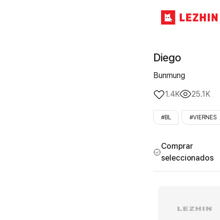
Diego
Bunmung
1.4K
25.1K
#BL
#VIERNES
Comprar
seleccionados