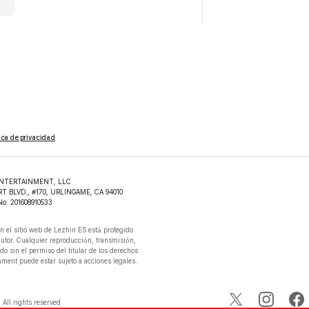
tica de privacidad
NTERTAINMENT, LLC

RT BLVD., #170, URLINGAME, CA 94010

No. 201608910533
n el sitio web de Lezhin ES está protegido

autor. Cualquier reproducción, transmisión,

do sin el permiso del titular de los derechos

ment puede estar sujeto a acciones legales.

All rights reserved