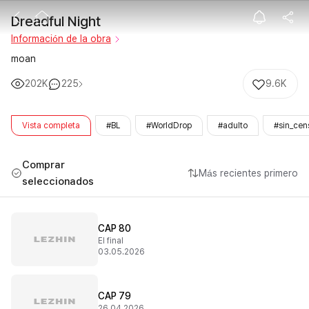
Dreadful Night
Dreadful Night
Información de la obra
moan
202K
225
9.6K
Vista completa
#BL
#WorldDrop
#adulto
#sin_cen
Comprar
Más recientes primero
seleccionados
CAP 80
El final
03.05.2026
CAP 79
26.04.2026