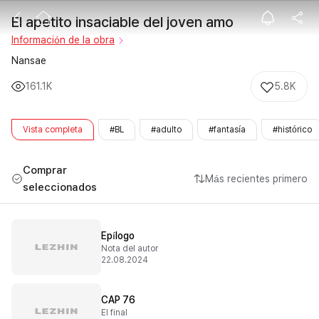
El apetito insa
El apetito insaciable del joven amo
Información de la obra
Nansae
161.1K
5.8K
Vista completa
#BL
#adulto
#fantasía
#histórico
Comprar
Más recientes primero
seleccionados
Epílogo
Nota del autor
22.08.2024
CAP 76
El final