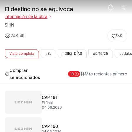
El destino no 
El destino no se equivoca
Información de la obra
SHIN
248.4K
8K
Vista completa
#BL
#DIEZ_DÍAS
#5/15/25
#adulto
Comprar
Más recientes primero
seleccionados
CAP 161
El final
04.06.2026
CAP 160
24.05.2026