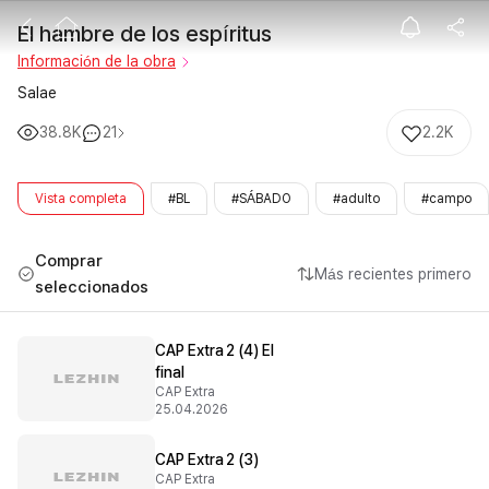
El hambre de lo
El hambre de los espíritus
Información de la obra
Salae
38.8K
21
2.2K
Vista completa
#BL
#SÁBADO
#adulto
#campo
Comprar
Más recientes primero
seleccionados
CAP Extra 2 (4) El
final
CAP Extra
25.04.2026
CAP Extra 2 (3)
CAP Extra