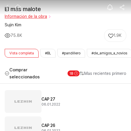
El más malote
El más malote
Información de la obra
Sujin Kim
75.8K
1.9K
Vista completa
#BL
#pandillero
#de_amigos_a_novios
Comprar
Más recientes primero
seleccionados
CAP 27
06.01.2022
CAP 26
06.01.2022