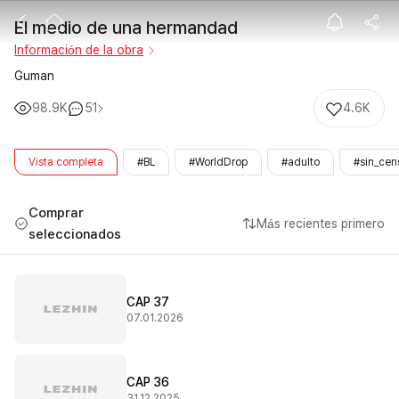
El medio de u
El medio de una hermandad
Información de la obra
Guman
98.9K
51
4.6K
Vista completa
#BL
#WorldDrop
#adulto
#sin_cen
Comprar
Más recientes primero
seleccionados
CAP 37
07.01.2026
CAP 36
31.12.2025