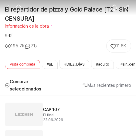
El repartidor 
El repartidor de pizza y Gold Palace [T2 - SIN 
CENSURA]
Información de la obra
u-pi
195.7K
71
11.6K
Vista completa
#BL
#DIEZ_DÍAS
#adulto
#sin_cen
Comprar
Más recientes primero
seleccionados
CAP 107
El final
22.06.2026