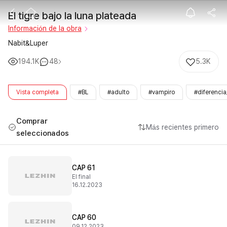
El tigre bajo la
El tigre bajo la luna plateada
Información de la obra
Nabit&Luper
194.1K
48
5.3K
Vista completa
#BL
#adulto
#vampiro
#diferenci
Comprar
Más recientes primero
seleccionados
CAP 61
El final
16.12.2023
CAP 60
09.12.2023