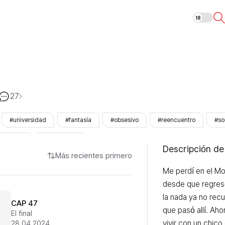
El tigre y yo
27
#universidad
#fantasía
#obsesivo
#reencuentro
#so
inalizado
#LezhinOnly
Descripción de
Más recientes primero
Me perdí en el Mo
desde que regresé
la nada ya no recu
CAP 47
que pasó allí. Aho
El final
vivir con un chico 
28.04.2024