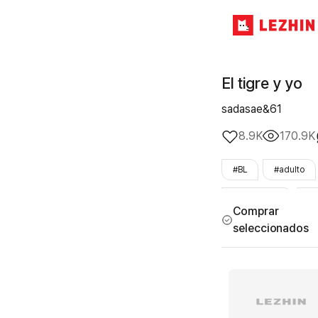
El tigre y yo
sadasae&61
8.9K
170.9K
#BL
#adulto
#vivir_juntos
#F
Comprar
seleccionados