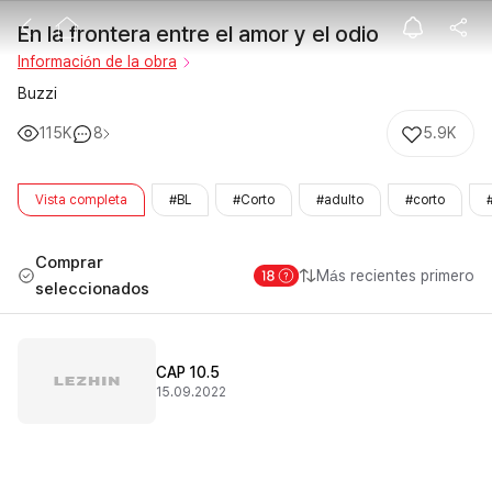
En la frontera 
En la frontera entre el amor y el odio
Información de la obra
Buzzi
115K
8
5.9K
Vista completa
#BL
#Corto
#adulto
#corto
Comprar
Más recientes primero
seleccionados
CAP 10.5
15.09.2022