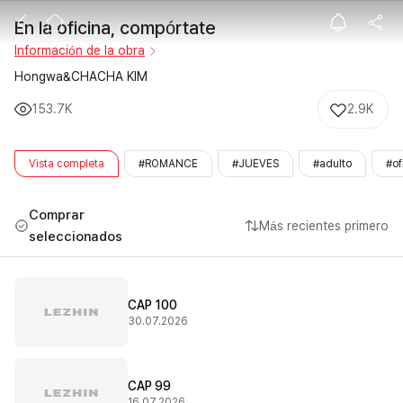
En la oficina, 
En la oficina, compórtate
Información de la obra
Hongwa&CHACHA KIM
153.7K
2.9K
Vista completa
#ROMANCE
#JUEVES
#adulto
#of
Comprar
Más recientes primero
seleccionados
CAP 100
30.07.2026
CAP 99
16.07.2026