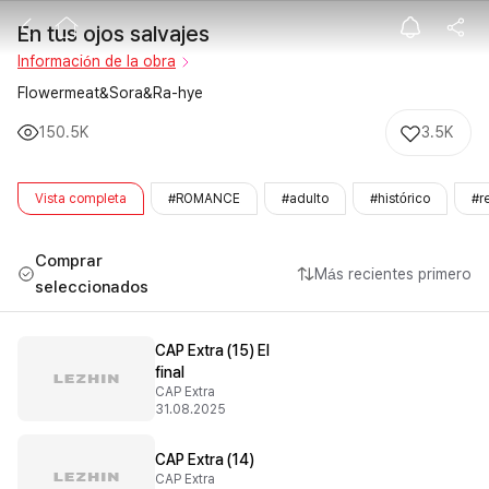
En tus ojos sal
En tus ojos salvajes
Información de la obra
Flowermeat&Sora&Ra-hye
150.5K
3.5K
Vista completa
#ROMANCE
#adulto
#histórico
#r
Comprar
Más recientes primero
seleccionados
CAP Extra (15) El
final
CAP Extra
31.08.2025
CAP Extra (14)
CAP Extra