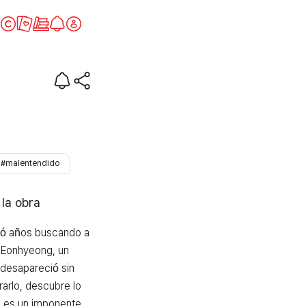
#malentendido
 la obra
 años buscando a 
 Eonhyeong, un 
esapareció sin 
rarlo, descubre lo 
 es un imponente 