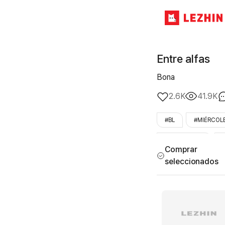
Entre alfas
Bona
2.6K
41.9K
#BL
#MIÉRCOL
#primer_amor
Comprar
seleccionados