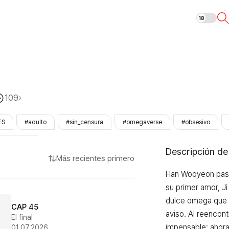
Entre alfas
109
ES
#adulto
#sin_censura
#omegaverse
#obsesivo
#LezhinOnly
Descripción de
Más recientes primero
Han Wooyeon pasó
su primer amor, Ji
dulce omega que d
CAP 45
aviso. Al reencont
El final
impensable: ahora
01.07.2026