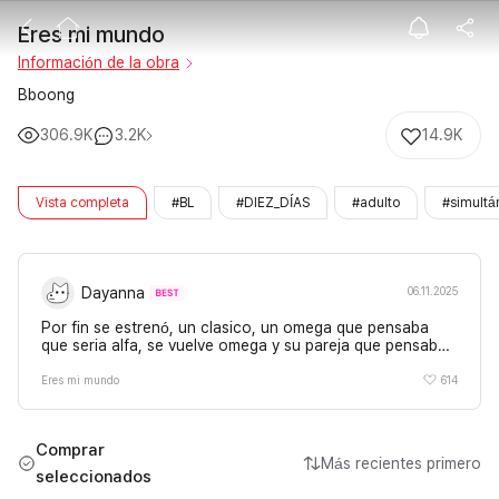
Eres mi mundo
Eres mi mundo
Información de la obra
Bboong
306.9K
3.2K
14.9K
Vista completa
#BL
#DIEZ_DÍAS
#adulto
#simultá
Dayanna
06.11.2025
Por fin se estrenó, un clasico, un omega que pensaba
que seria alfa, se vuelve omega y su pareja que pensaba
que seria omega se vuelve alfa 😂, amo las dinamicas
donde el alfa es el más hermoso y el omega es el más
614
Eres mi mundo
fuerte 🤌✨️
Comprar
Más recientes primero
seleccionados