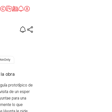
hinOnly
 la obra
guía prototípico de 
visita de un esper 
yuntae para una 
amente lo que 
e Hyunta le pide 