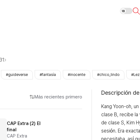
Guía especial
31
#guideverse
#fantasía
#inocente
#chico_lindo
#Lez
Descripción de
Más recientes primero
Kang Yoon-oh, un 
clase B, recibe la 
de clase S, Kim H
CAP Extra (2) El
final
sesión. Era exact
CAP Extra
necesitaba, así qu