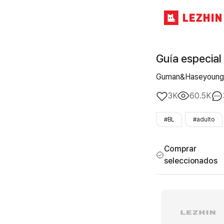
Guía especial
Guman&Haseyoung
3K
60.5K
#BL
#adulto
Comprar
seleccionados