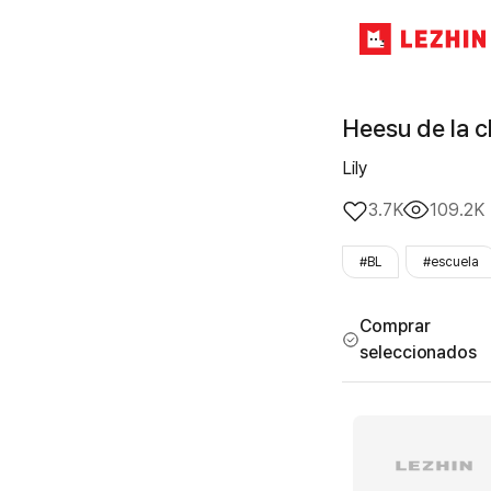
Heesu de la c
Lily
3.7K
109.2K
#BL
#escuela
Comprar
seleccionados