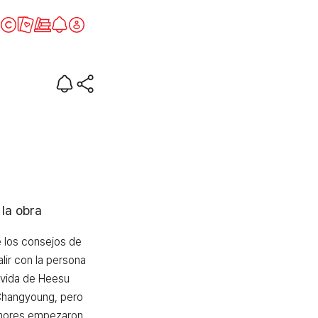
ase #2
 la obra
 los consejos de 
lir con la persona 
 vida de Heesu 
Changyoung, pero 
mores empezaron 