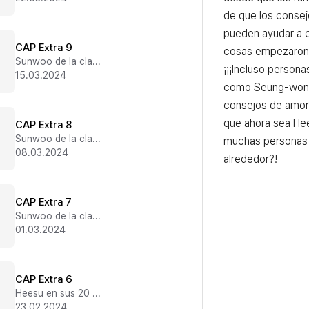
de que los consej
pueden ayudar a cu
CAP Extra 9
cosas empezaron 
Sunwoo de la clase #2
¡¡¡Incluso personas
15.03.2024
como Seung-won l
consejos de amor 
que ahora sea Hee
CAP Extra 8
Sunwoo de la clase #2
muchas personas q
08.03.2024
alrededor?!
CAP Extra 7
Sunwoo de la clase #2
01.03.2024
CAP Extra 6
Heesu en sus 20 (El final)
23.02.2024