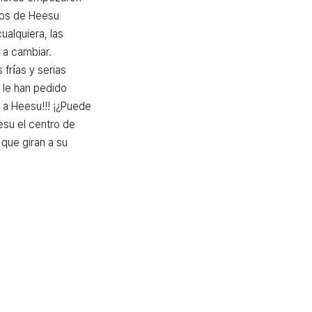
os de Heesu 
alquiera, las 
a cambiar. 
 frías y serias 
e han pedido 
a Heesu!!! ¡¿Puede 
su el centro de 
ue giran a su 