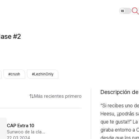
Heesu de la cl
lase #2
#crush
#LezhinOnly
Descripción de
Más recientes primero
“Si recibes uno de
Heesu, ¡¡podrás sa
que te gusta!!” La
CAP Extra 10
giraba entorno a 
Sunwoo de la clase #2 (El final)
desde que los ru
22.03.2024