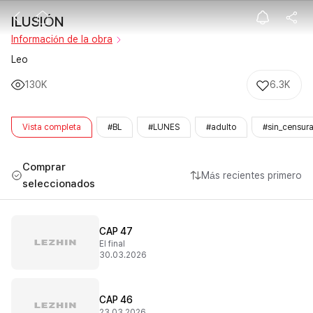
ILUSIÓN
ILUSIÓN
Información de la obra
Leo
130K
6.3K
Vista completa
#BL
#LUNES
#adulto
#sin_censur
Comprar
Más recientes primero
seleccionados
CAP 47
El final
30.03.2026
CAP 46
23.03.2026