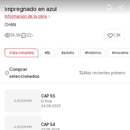
Impregnado en
Impregnado en azul
Información de la obra
CHAN
18.5K
22
1.3K
Vista completa
#BL
#adulto
#histórico
#inocente
Comprar
Más recientes primero
seleccionados
CAP 55
El final
24.08.2025
CAP 54
17.08.2025