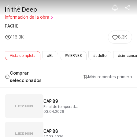
In the Deep
In the Deep
Información de la obra
PACHE
116.3K
8.3K
Vista completa
#BL
#VIERNES
#adulto
#sin_censu
Comprar
Más recientes primero
seleccionados
CAP 89
Final de temporada 2
03.04.2026
CAP 88
27.03.2026